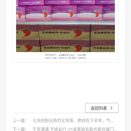
返回列表
上一篇：
七月的阳光热烈又坦荡，愿你在下半年，气血
下一篇：
满满，事事顺遂！
干货满满 不虚此行 |六省基层名医代表共谋门诊