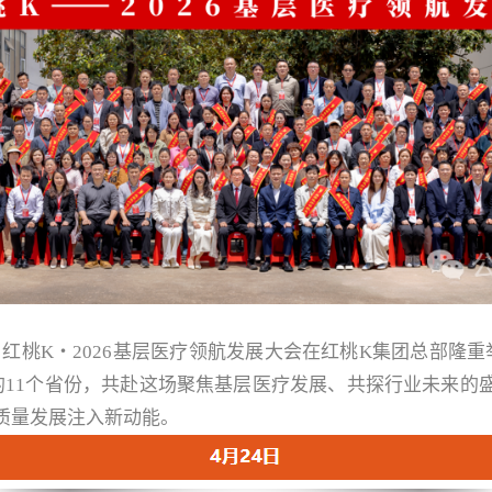
・
红桃
K・2026
基层医疗领航发展大会在红桃
K
集团总部隆重
的
11
个省份，共赴这场聚焦基层医疗发展、共探行业未来的
质量发展注入新动能。