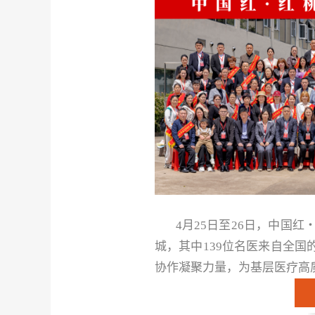
4
月
25
日至
26
日，中国红
城，其中
139
位名医来自全国
协作凝聚力量，为基层医疗高