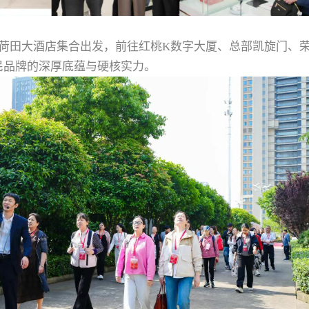
荷田大酒店集合出发，前往红桃
K
数字大厦、总部凯旋门、
民品牌的深厚底蕴与硬核实力。