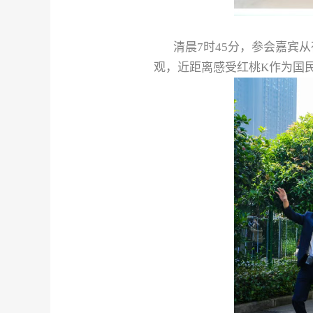
清晨
7
时
45
分，参会嘉宾从
观，近距离感受红桃
K
作为国